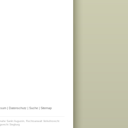
ssum
|
Datenschutz
|
Suche
|
Sitemap
 nahe Sankt Augustin
,
Rechtsanwalt Verkehrsrecht
gsrecht Siegburg