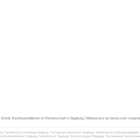
 Scholl, Rechtsanwältinnen in Partnerschaft in Siegburg |
Webservice by bense.com
|
Impre
rg
,
Familienrecht Scheidung Siegburg
,
Fachanwalt Arbeitsrecht Siegburg
,
Verkehrsrecht Ordnungswidrigkeit
srecht Arbeitnehmer Siegburg
,
Familienrecht Siegburg
,
Schmerzensgeld Siegburg
,
Rechtsanwalt Versicherun