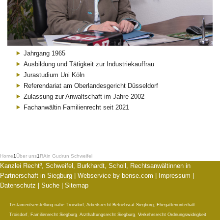
Jahrgang 1965
Ausbildung und Tätigkeit zur Industriekauffrau
Jurastudium Uni Köln
Referendariat am Oberlandesgericht Düsseldorf
Zulassung zur Anwaltschaft im Jahre 2002
Fachanwältin Familienrecht seit 2021
Home
1
Über uns
1
RAin Gudrun Schweifel
Kanzlei Recht³, Schweifel, Burkhardt, Scholl, Rechtsanwältinnen in
Partnerschaft in Siegburg |
Webservice by bense.com
|
Impressum
|
Datenschutz
|
Suche
|
Sitemap
Testamentserstellung nahe Troisdorf
,
Arbeitsrecht Betriebsrat Siegburg
,
Ehegattenunterhalt
Troisdorf
,
Familienrecht Siegburg
,
Arzthaftungsrecht Siegburg
,
Verkehrsrecht Ordnungswidrigkeit